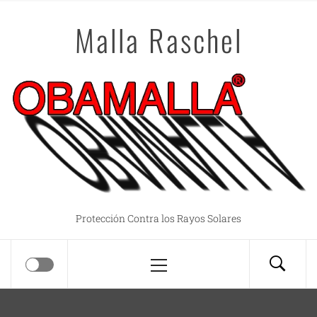
Saltar
Malla Raschel
al
contenido
Protección Contra los Rayos Solares
Menú
principal