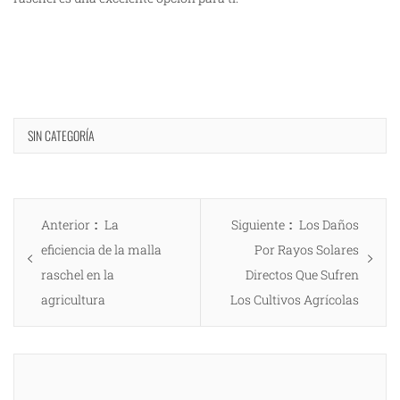
SIN CATEGORÍA
Navegación
Entrada
Entrada
Anterior
La
Siguiente
Los Daños
de
anterior:
siguiente:
eficiencia de la malla
Por Rayos Solares
entradas
raschel en la
Directos Que Sufren
agricultura
Los Cultivos Agrícolas