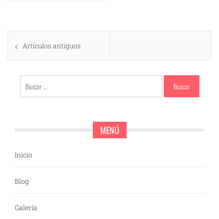
Navegación
Artículos antiguos
de
entradas
Buscar:
MENÚ
Inicio
Blog
Galería