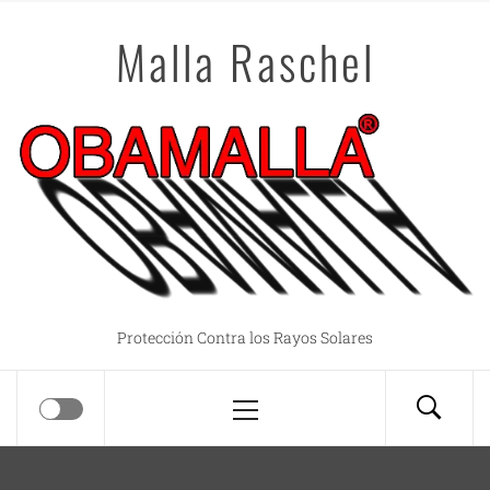
Saltar
Malla Raschel
al
contenido
Protección Contra los Rayos Solares
Menú
principal