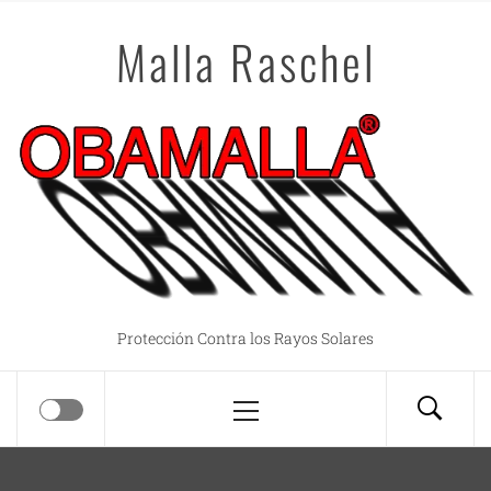
Saltar
Malla Raschel
al
contenido
Protección Contra los Rayos Solares
Menú
principal