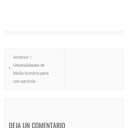
Navegación
Entrada
Anterior
de
anterior:
Generalidades de
entradas
Malla Sombra para
uso agrícola
DEJA UN COMENTARIO